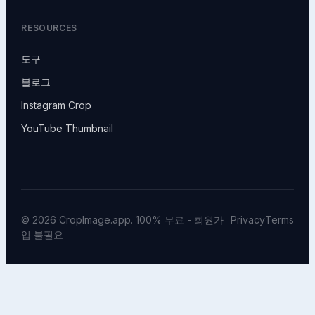
RESOURCES
도구
블로그
Instagram Crop
YouTube Thumbnail
© 2026 CropImage.app. 100% 무료 - 회원가
Privacy
Terms
입 불필요