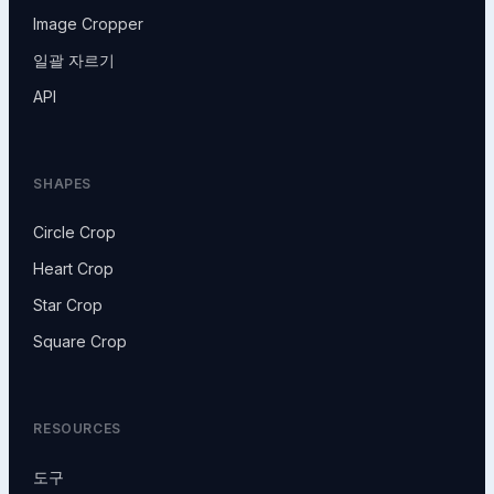
Image Cropper
일괄 자르기
API
SHAPES
Circle Crop
Heart Crop
Star Crop
Square Crop
RESOURCES
도구