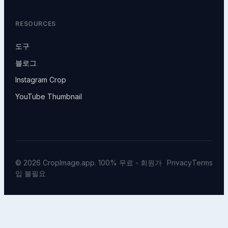
RESOURCES
도구
블로그
Instagram Crop
YouTube Thumbnail
© 2026 CropImage.app. 100% 무료 - 회원가
Privacy
Terms
입 불필요