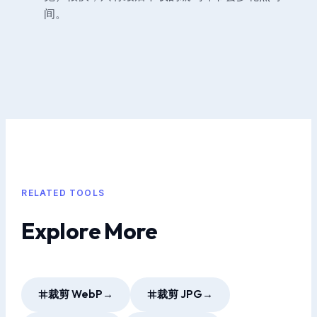
间。
RELATED TOOLS
Explore More
裁剪 WebP
→
裁剪 JPG
→