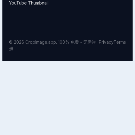
YouTube Thumbnail
© 2026 CropImage.app. 100% 免费 - 无需注
Privacy
Terms
册