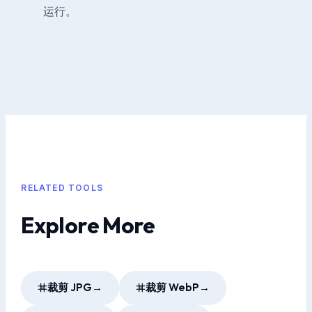
运行。
RELATED TOOLS
Explore More
裁剪 JPG
→
裁剪 WebP
→