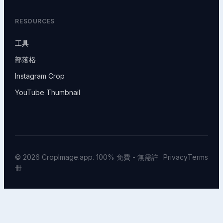
RESOURCES
工具
部落格
Instagram Crop
YouTube Thumbnail
© 2026 CropImage.app. 100% 免費 - 無需註
Privacy
Terms
冊