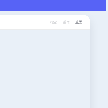
撤销
重做
重置