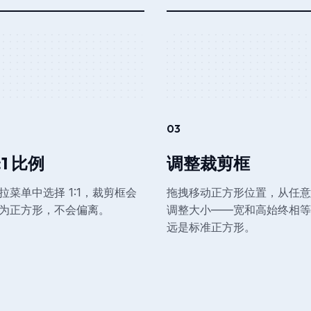
03
:1 比例
调整裁剪框
拉菜单中选择 1:1，裁剪框会
拖拽移动正方形位置，从任意
为正方形，不会偏离。
调整大小——宽和高始终相等
远是标准正方形。