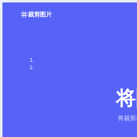
裁剪图片
将
将裁剪框