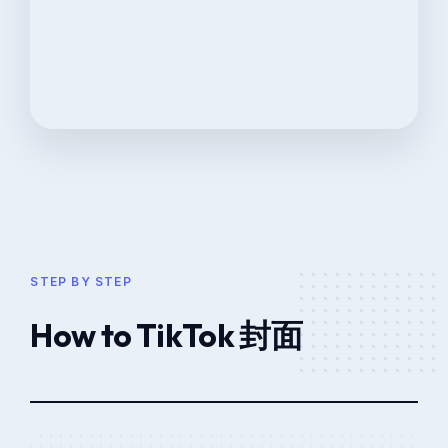
STEP BY STEP
How to TikTok 封面